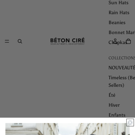
Sun Hats
Rain Hats
Beanies
Bonnet Mar
Chapkas
COLLECTION
NOUVEAUT
Timeless (Be
Sellers)
Été
Hiver
Enfants
Collaborati
Couture