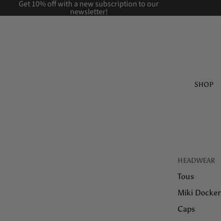
Get 10% off with a new
subscription to our
newsletter!
SHOP
HEADWEAR
Tous
Miki Docker
Caps