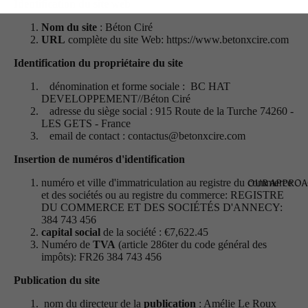
DENIM
Identification du site web
HYPOALLER
Nom du site
: Béton Ciré
URL
complète du site Web: https://www.betonxcire.com
NIC
Identification du propriétaire du site
dénomination et forme sociale : BC HAT
DEVELOPPEMENT//Béton Ciré
adresse du siège social : 915 Route de la Turche 74260 -
LES GETS - France
email de contact :
contactus@betonxcire.com
Insertion de numéros d'identification
numéro et ville d'immatriculation au registre du commerce
OUR APPRO
et des sociétés ou au registre du commerce: REGISTRE
DU COMMERCE ET DES SOCIÉTÉS D'ANNECY:
384 743 456
capital social
de la société : €7,622.45
Numéro de
TVA
(article 286ter du code général des
impôts): FR26 384 743 456
Publication du site
nom du directeur de la
publication
: Amélie Le Roux