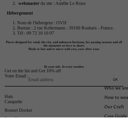
webmaster
du site : Amélie Le Roux
Hébergement
Nom de l'hébergeur : OVH
Bureau : 2 rue Kellermann - 59100 Roubaix - France.
Tél : 09 72 10 10 07
Pieces designed for wind, the city, and unknown horizons, for passing seasons and all
the moments we love to share.
Made to last and to move with you, year after year.
By your side. In every weather.
Get on the list and Get 10% off
Votre Email :
OK
Who we are
Hats
How to wea
Casquette
Our Craft
Bonnet Docker
Care Guide
Rain Hat
Bonnet