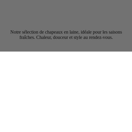
Notre sélection de chapeaux en laine, idéale pour les saisons
fraîches. Chaleur, douceur et style au rendez-vous.
Pieces designed for wind, the city, and unknown horizons, for passing seasons and all
the moments we love to share.
Made to last and to move with you, year after year.
By your side. In every weather.
Get on the list and Get 10% off
Votre Email :
OK
Hats