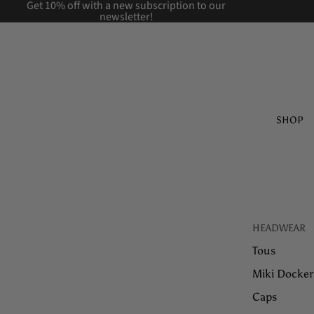
Get 10% off with a new
subscription to our
newsletter!
SHOP
HEADWEAR
Tous
Miki Docker
Caps