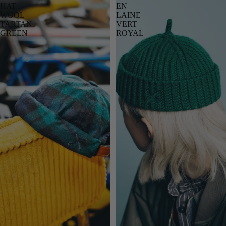
HAT
EN
WOOL
LAINE
TARTAN
VERT
GREEN
ROYAL