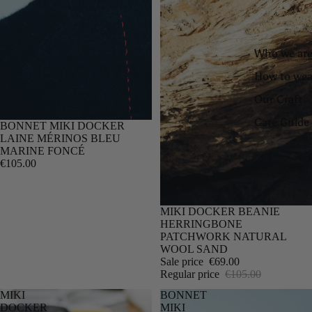
Who we are
How to wea
Our Craft
Care Guide
BONNET MIKI DOCKER
LAINE MÉRINOS BLEU
MARINE FONCÉ
€105.00
SALE
MIKI DOCKER BEANIE
HERRINGBONE
PATCHWORK NATURAL
WOOL SAND
Sale price
€69.00
Regular price
€105.00
MIKI
BONNET
DOCKER
MIKI