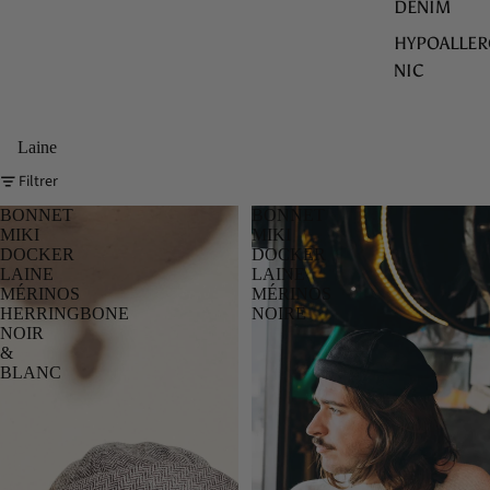
DENIM
HYPOALLER
NIC
Laine
Filtrer
BONNET
BONNET
MIKI
MIKI
DOCKER
DOCKER
LAINE
LAINE
MÉRINOS
MÉRINOS
HERRINGBONE
NOIRE
NOIR
&
BLANC