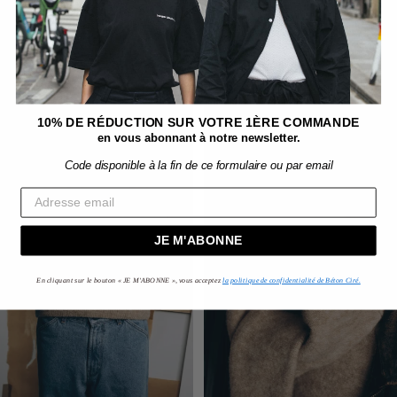
DOCKER
CHAPEAU
HAT
RUSSE
ARTISANAL
FEUTRE
WOOL
DE
FELT
LAINE
BROWN
ARTISANAL
10% DE RÉDUCTION SUR VOTRE 1ÈRE COMMANDE
en vous abonnant à notre newsletter.
Code disponible à la fin de ce formulaire ou par email
JE M'ABONNE
En cliquant sur le bouton « JE M'ABONNE », vous acceptez
la politique de confidentialité de Béton Ciré.