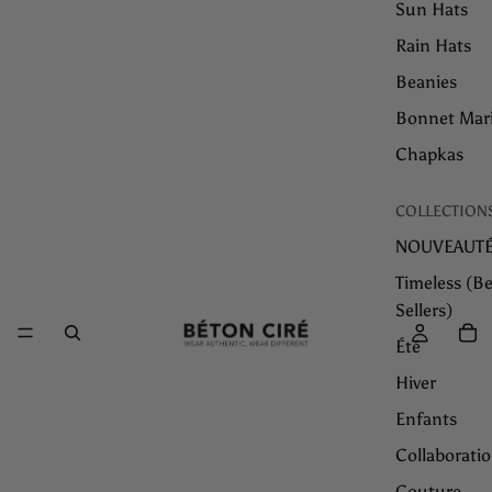
Sun Hats
Rain Hats
Beanies
Bonnet Mar
Chapkas
COLLECTION
NOUVEAUT
Timeless (Be
Sellers)
Été
Hiver
Enfants
Collaborati
Couture