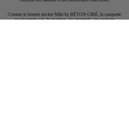
Comme le bonnet docker Miki by BÉTON CIRÉ, la casquette
ose le patchwork de matières, les imprimés, les couleurs
acidulées, les matières sport comme le coton piqué mais aussi la
robustesse du denim pour une vraie casquette cool et résistante
par tout temps !
Pieces designed for wind, the city, and unknown horizons, for passing seasons and all
the moments we love to share.
Made to last and to move with you, year after year.
By your side. In every weather.
Get on the list and Get 10% off
Votre Email :
OK
Hats
Casquette
Bonnet Docker
Rain Hat
Bonnet