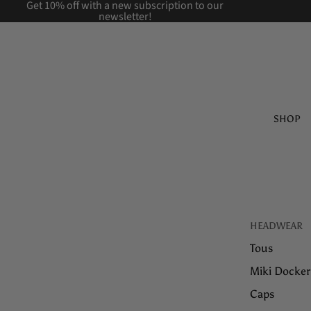
Get 10% off with a new
subscription to our
newsletter!
SHOP
HEADWEAR
Tous
Miki Docker
Caps