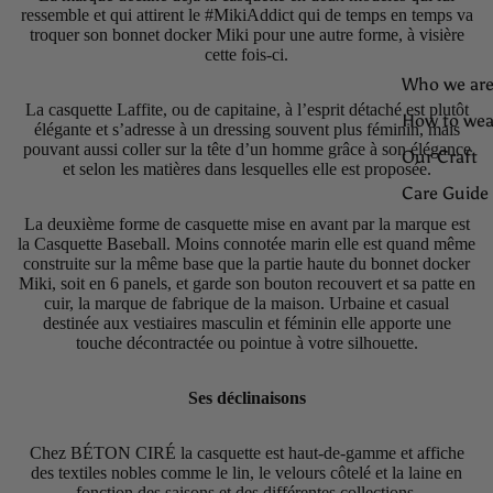
ressemble et qui attirent le #MikiAddict qui de temps en temps va
troquer son bonnet docker Miki pour une autre forme, à visière
cette fois-ci.
Who we are
La casquette Laffite, ou de capitaine, à l’esprit détaché est plutôt
How to wea
élégante et s’adresse à un dressing souvent plus féminin, mais
pouvant aussi coller sur la tête d’un homme grâce à son élégance
Our Craft
et selon les matières dans lesquelles elle est proposée.
Care Guide
La deuxième forme de casquette mise en avant par la marque est
la Casquette Baseball. Moins connotée marin elle est quand même
construite sur la même base que la partie haute du bonnet docker
Miki, soit en 6 panels, et garde son bouton recouvert et sa patte en
cuir, la marque de fabrique de la maison. Urbaine et casual
destinée aux vestiaires masculin et féminin elle apporte une
touche décontractée ou pointue à votre silhouette.
Ses déclinaisons
Chez BÉTON CIRÉ la casquette est haut-de-gamme et affiche
des textiles nobles comme le lin, le velours côtelé et la laine en
fonction des saisons et des différentes collections.