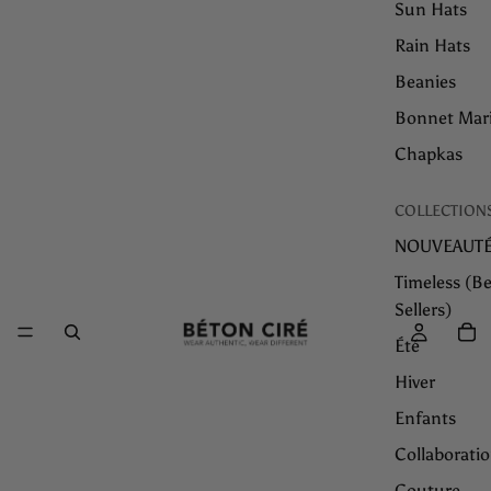
Sun Hats
Rain Hats
Beanies
Bonnet Mar
Chapkas
COLLECTION
NOUVEAUT
Timeless (Be
Sellers)
Été
Hiver
Enfants
Collaborati
Couture