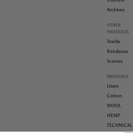
Archives
OTHER
PRODUCTS
Textile
Bandanas
Scarves
MATERIALS
Linen
Cotton
WOOL
HEMP
TECHNICAL