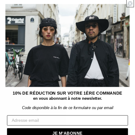
DENIM
HYPOALLER
NIC
Casquette de baseball
Filtrer
BONNET
TRENCH
GABARDINE
NOIRE
IMPERMÉABLE
À
L'EAU
10% DE RÉDUCTION SUR VOTRE 1ÈRE COMMANDE
en vous abonnant à notre newsletter.
Code disponible à la fin de ce formulaire ou par email
JE M'ABONNE