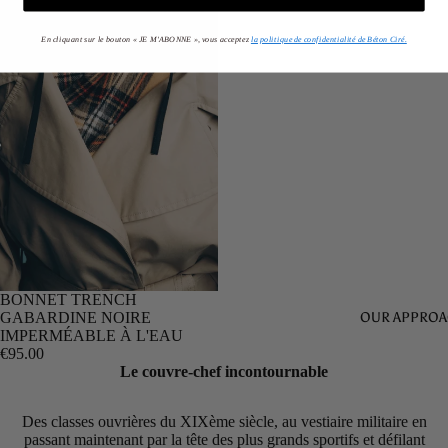
En cliquant sur le bouton « JE M'ABONNE », vous acceptez
la politique de confidentialité de Béton Ciré.
BONNET TRENCH
OUR APPRO
GABARDINE NOIRE
IMPERMÉABLE À L'EAU
€95.00
Le couvre-chef incontournable
Des classes ouvrières du XIXème siècle, au vestiaire militaire en
passant maintenant par la tête des plus grands sportifs et défilant