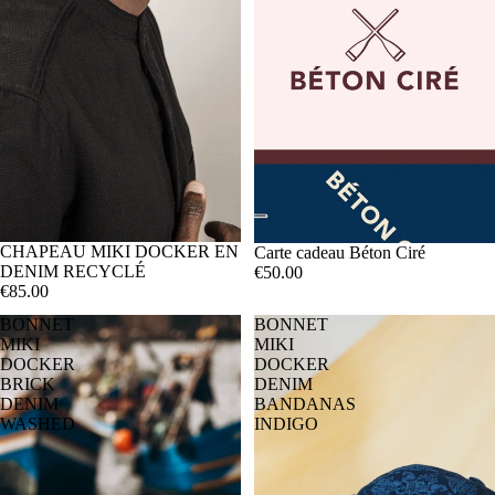
SOLD OUT
CHAPEAU MIKI DOCKER EN
Carte cadeau Béton Ciré
DENIM RECYCLÉ
€50.00
€85.00
BONNET
BONNET
MIKI
MIKI
DOCKER
DOCKER
BRICK
DENIM
DENIM
BANDANAS
WASHED
INDIGO