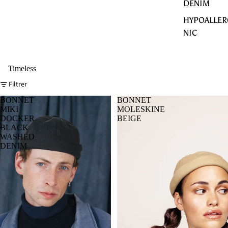
DENIM
HYPOALLER
NIC
Timeless
Filtrer
BONNET
BONNET
MIKI
MOLESKINE
DOCKER
BEIGE
BLACK
WASHED
DENIM