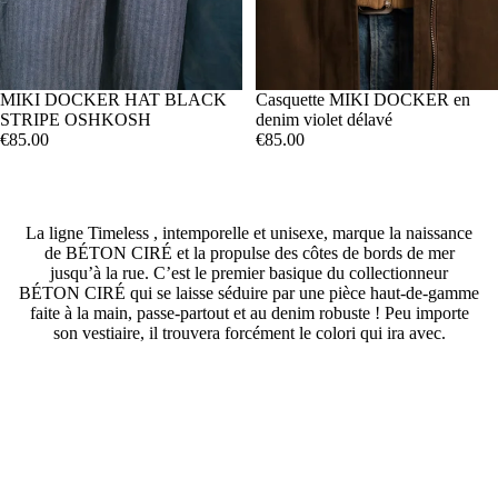
MIKI DOCKER HAT BLACK
Casquette MIKI DOCKER en
STRIPE OSHKOSH
denim violet délavé
€85.00
€85.00
La ligne Timeless , intemporelle et unisexe, marque la naissance
de BÉTON CIRÉ et la propulse des côtes de bords de mer
jusqu’à la rue. C’est le premier basique du collectionneur
BÉTON CIRÉ qui se laisse séduire par une pièce haut-de-gamme
faite à la main, passe-partout et au denim robuste ! Peu importe
son vestiaire, il trouvera forcément le colori qui ira avec.
Pieces designed for wind, the city, and unknown horizons, for passing seasons and all
the moments we love to share.
Made to last and to move with you, year after year.