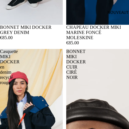
NOUVEAUT
SOLD OUT
BONNET MIKI DOCKER
CHAPEAU DOCKER MIKI
GREY DENIM
MARINE FONCÉ
€85.00
MOLESKINE
€85.00
Casquette
BONNET
MIKI
MIKI
DOCKER
DOCKER
en
CUIR
denim
CIRÉ
recyclé
NOIR
rouge