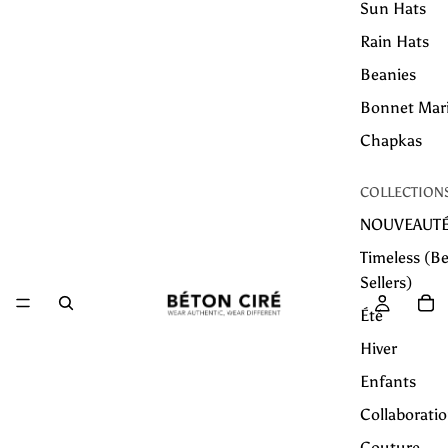
Sun Hats
Rain Hats
Beanies
Bonnet Mar
Chapkas
COLLECTION
NOUVEAUT
Timeless (Be
Sellers)
Été
Hiver
Enfants
Collaborati
Couture