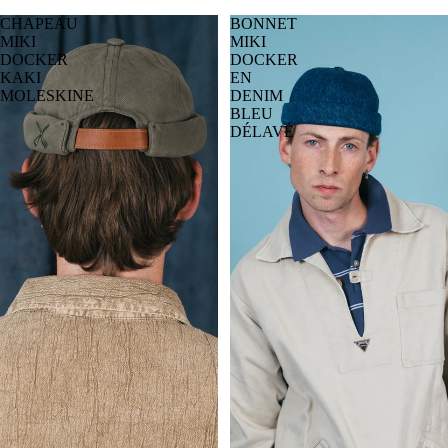
CHAPEAU
BONNET
MIKI
MIKI
DOCKER
DOCKER
KAKI
EN
MOLESKINE
DENIM
BLEU
DÉLAVÉ