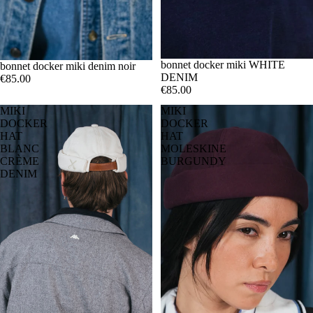
bonnet docker miki WHITE
bonnet docker miki denim noir
DENIM
€85.00
€85.00
MIKI
MIKI
DOCKER
DOCKER
HAT
HAT
BLANC
MOLESKINE
CRÈME
BURGUNDY
DENIM