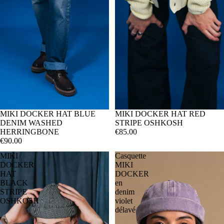
MIKI DOCKER HAT BLUE
MIKI DOCKER HAT RED
DENIM WASHED
STRIPE OSHKOSH
HERRINGBONE
€85.00
€90.00
MIKI
Casquette
DOCKER
MIKI
HAT
DOCKER
BLACK
en
STRIPE
denim
OSHKOSH
violet
délavé