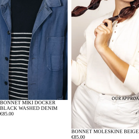
OUR APPRO
BONNET MIKI DOCKER
BLACK WASHED DENIM
€85.00
SOLD OUT
BONNET MOLESKINE BEIGE
€85.00