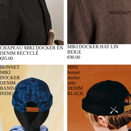
NOUVEAUT
MIKI DOCKER HAT LIN
SOLD OUT
CHAPEAU MIKI DOCKER EN
BEIGE
DENIM RECYCLÉ
€90.00
€85.00
BONNET
MINI
MIKI
bonnet
DOCKER
docker
DENIM
miki
BANDANAS
DENIM
INDIGO
BLACK