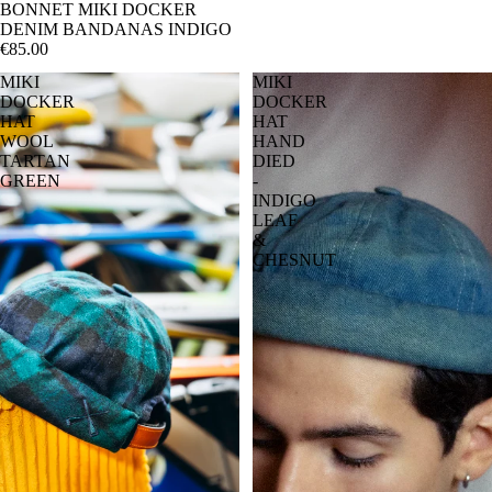
BONNET MIKI DOCKER
DENIM BANDANAS INDIGO
€85.00
MIKI
MIKI
DOCKER
DOCKER
HAT
HAT
WOOL
HAND
TARTAN
DIED
GREEN
-
INDIGO
LEAF
&
CHESNUT