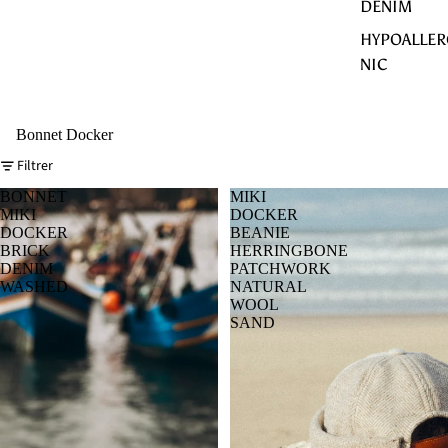
DENIM
HYPOALLER
NIC
Bonnet Docker
Filtrer
BONNET
MIKI
MIKI
DOCKER
DOCKER
BEANIE
BRICK
HERRINGBONE
DENIM
PATCHWORK
WASHED
NATURAL
WOOL
SAND