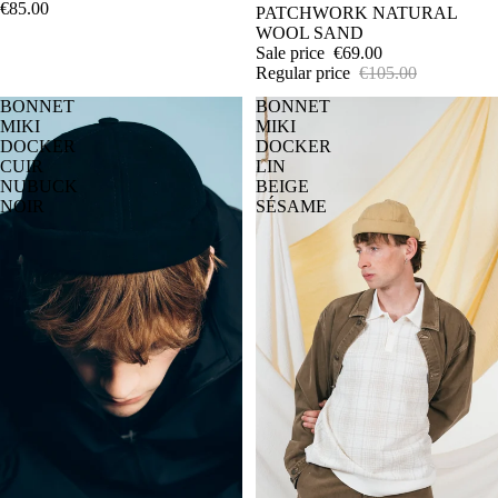
€85.00
PATCHWORK NATURAL
WOOL SAND
Sale price
€69.00
Regular price
€105.00
BONNET
BONNET
MIKI
MIKI
DOCKER
DOCKER
CUIR
LIN
NUBUCK
BEIGE
NOIR
SÉSAME