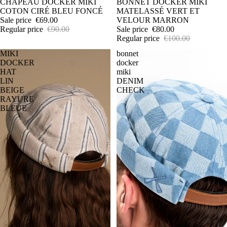
SALE
CHAPEAU DOCKER MIKI
SALE
BONNET DOCKER MIKI
COTON CIRÉ BLEU FONCÉ
MATELASSÉ VERT ET
Sale price
€69.00
VELOUR MARRON
Regular price
€90.00
Sale price
€80.00
Regular price
€100.00
MIKI
bonnet
DOCKER
docker
HAT
miki
LIN
DENIM
BEIGE
CHECK
RAYURE
BLEUE