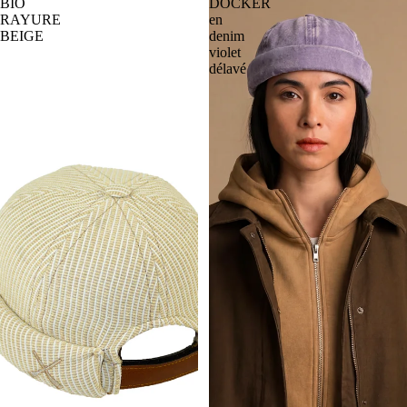
BIO
DOCKER
RAYURE
en
BEIGE
denim
violet
délavé