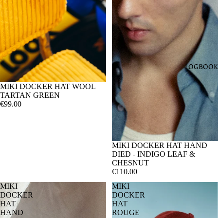
LOGBOOK
MIKI DOCKER HAT WOOL
TARTAN GREEN
€99.00
SOLD OUT
MIKI DOCKER HAT HAND
DIED - INDIGO LEAF &
CHESNUT
€110.00
MIKI
MIKI
DOCKER
DOCKER
HAT
HAT
HAND
ROUGE