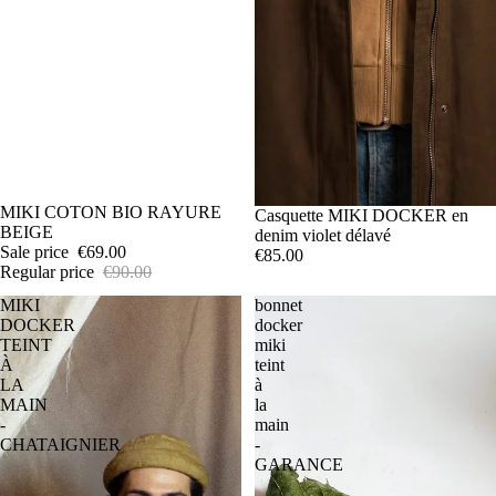
SALE
MIKI COTON BIO RAYURE
Casquette MIKI DOCKER en
BEIGE
denim violet délavé
Sale price
€69.00
€85.00
Regular price
€90.00
MIKI
bonnet
DOCKER
docker
TEINT
miki
À
teint
LA
à
MAIN
la
-
main
CHATAIGNIER
-
GARANCE