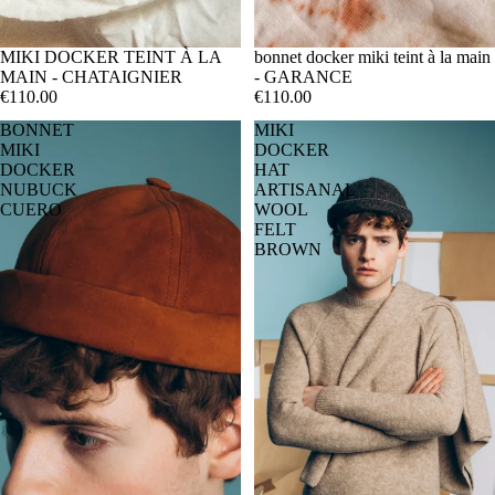
MIKI DOCKER TEINT À LA
bonnet docker miki teint à la main
MAIN - CHATAIGNIER
- GARANCE
€110.00
€110.00
BONNET
MIKI
MIKI
DOCKER
DOCKER
HAT
NUBUCK
ARTISANAL
CUERO
WOOL
FELT
BROWN