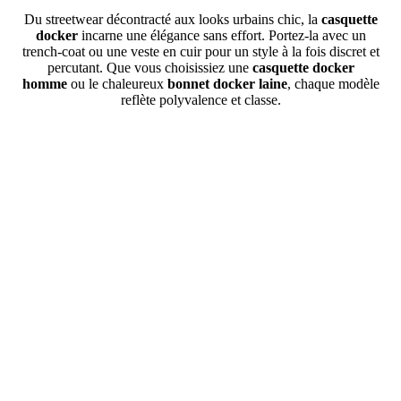
Du streetwear décontracté aux looks urbains chic, la
casquette
docker
incarne une élégance sans effort. Portez-la avec un
trench-coat ou une veste en cuir pour un style à la fois discret et
percutant. Que vous choisissiez une
casquette docker
homme
ou le chaleureux
bonnet
docker laine
, chaque modèle
reflète polyvalence et classe.
Commandez votre
casquette docker
dès aujourd’hui et adoptez
l’alliance parfaite entre héritage et modernité.
Pieces designed for wind, the city, and unknown horizons, for passing seasons and all
the moments we love to share.
Made to last and to move with you, year after year.
By your side. In every weather.
Get on the list and Get 10% off
Votre Email :
OK
Hats
Casquette
Bonnet Docker