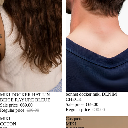
SALE
bonnet docker miki DENIM
SALE
MIKI DOCKER HAT LIN
CHECK
BEIGE RAYURE BLEUE
Sale price
€69.00
Sale price
€69.00
Regular price
€90.00
Regular price
€90.00
MIKI
Casquette
COTON
MIKI