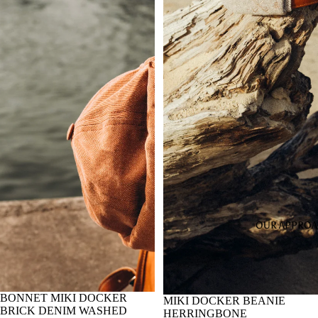
OUR APPRO
BONNET MIKI DOCKER
SALE
MIKI DOCKER BEANIE
BRICK DENIM WASHED
HERRINGBONE