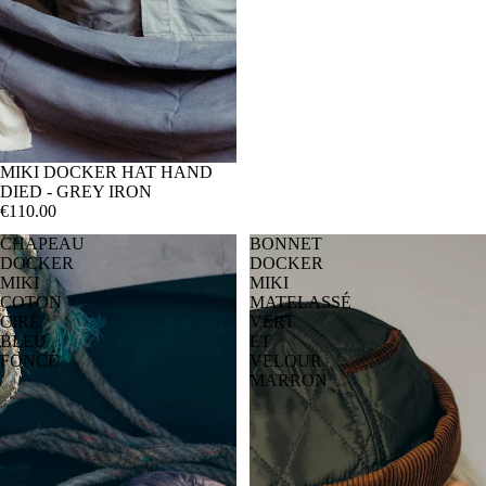
10% DE RÉDUCTION SUR VOTRE 1ÈRE COMMANDE
en vous abonnant à notre newsletter.
MIKI DOCKER HAT HAND
Code disponible à la fin de ce formulaire ou par email
DIED - GREY IRON
€110.00
CHAPEAU
BONNET
DOCKER
DOCKER
JE M'ABONNE
MIKI
MIKI
COTON
MATELASSÉ
En cliquant sur le bouton « JE M'ABONNE », vous acceptez
la politique de confidentialité de Béton Ciré.
CIRÉ
VERT
BLEU
ET
FONCÉ
VELOUR
MARRON