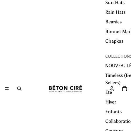
Sun Hats
Rain Hats
Beanies
Bonnet Mar
Chapkas
COLLECTION
NOUVEAUT
Timeless (Be
Sellers)
Été
Hiver
Enfants
Collaborati
Couture