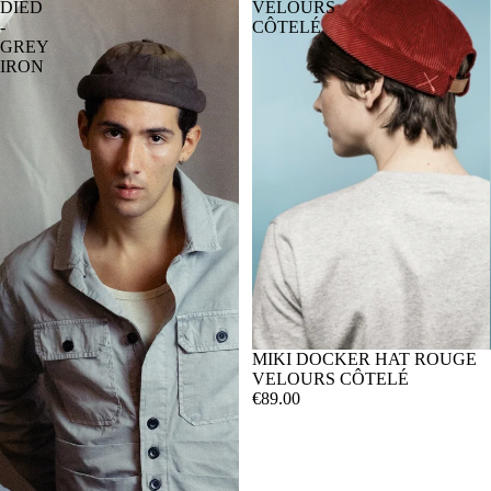
DIED
VELOURS
-
CÔTELÉ
GREY
IRON
MIKI DOCKER HAT ROUGE
VELOURS CÔTELÉ
€89.00