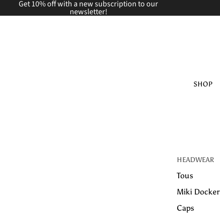
Get 10% off with a new
subscription to our
newsletter!
SHOP
HEADWEAR
Tous
Miki Docker
Caps